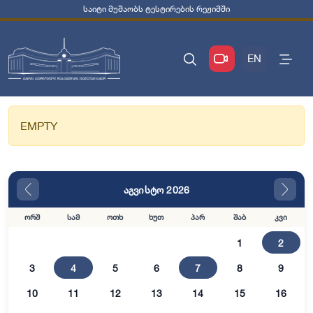
საიტი მუშაობს ტესტირების რეჟიმში
EN
EMPTY
აგვისტო 2026
ორშ
სამ
ოთხ
ხუთ
პარ
შაბ
კვი
1
2
3
4
5
6
7
8
9
10
11
12
13
14
15
16