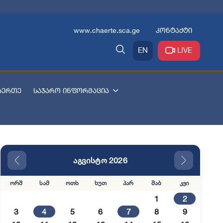
www.chaerte.sca.ge
კონტაქტი
EN
LIVE
აერთე
საჯარო ინფორმაცია
აგვისტო 2026
ორშ
სამ
ოთხ
ხუთ
პარ
შაბ
კვი
1
2
3
4
5
6
7
8
9