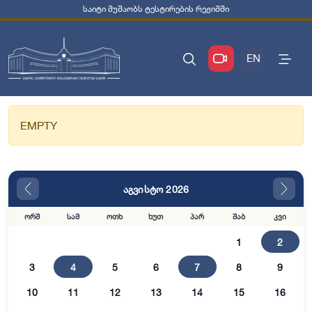
საიტი მუშაობს ტესტირების რეჟიმში
EN
EMPTY
აგვისტო 2026
ორშ
სამ
ოთხ
ხუთ
პარ
შაბ
კვი
1
2
3
4
5
6
7
8
9
10
11
12
13
14
15
16