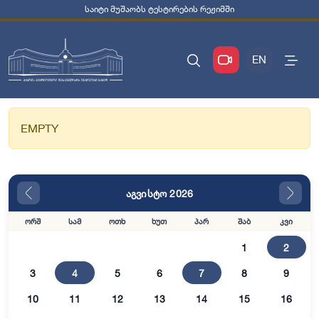
საიტი მუშაობს ტესტირების რეჟიმში
EN
EMPTY
აგვისტო 2026
ორშ
სამ
ოთხ
ხუთ
პარ
შაბ
კვი
1
2
3
4
5
6
7
8
9
10
11
12
13
14
15
16