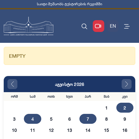
საიტი მუშაობს ტესტირების რეჟიმში
EN
EMPTY
აგვისტო 2026
ორშ
სამ
ოთხ
ხუთ
პარ
შაბ
კვი
1
2
3
4
5
6
7
8
9
10
11
12
13
14
15
16