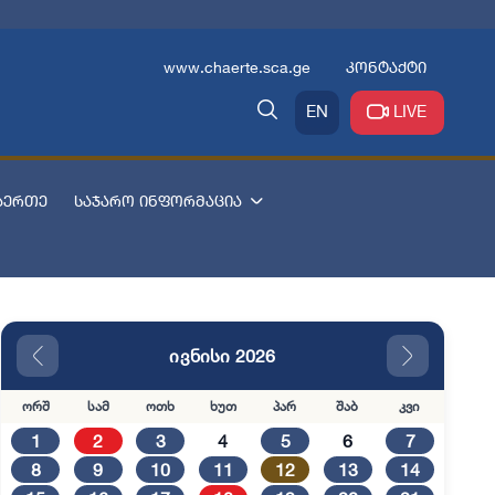
www.chaerte.sca.ge
კონტაქტი
EN
LIVE
აერთე
საჯარო ინფორმაცია
ივნისი 2026
ორშ
სამ
ოთხ
ხუთ
პარ
შაბ
კვი
1
2
3
4
5
6
7
8
9
10
11
12
13
14