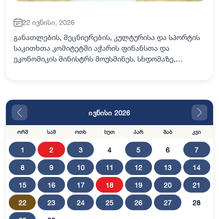
22 ივნისი, 2026
განათლების, მეცნიერების, კულტურისა და სპორტის
საკითხთა კომიტეტში აჭარის ფინანსთა და
ეკონომიკის მინისტრს მოუსმინეს. სხდომაზე,
რომელსაც ამავე კომიტეტის თავმჯდომარე - დავით
ბაციკაძე უძღვებოდა, ედნარ ნატარიძემ აჭარის
ავტონომ…
ივნისი 2026
ორშ
სამ
ოთხ
ხუთ
პარ
შაბ
კვი
1
2
3
4
5
6
7
8
9
10
11
12
13
14
15
16
17
18
19
20
21
22
23
24
25
26
27
28