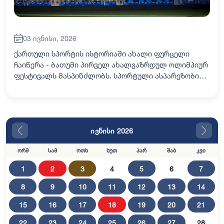
03 ივნისი, 2026
ქართული სპორტის ისტორიაში ახალი ფურცელი
ჩაიწერა - ბათუმი პირველ ახალგაზრდულ ოლიმპიურ
ფესტივალს მასპინძლობს. სპორტული ასპარეზობის
გახსნის საზეიმო ცერემონიას აჭარის უმაღლესი
საბჭოსა და მთავრობის თავმჯდომარეები - ცოტნე
ანან…
ივნისი 2026
ორშ
სამ
ოთხ
ხუთ
პარ
შაბ
კვი
1
2
3
4
5
6
7
8
9
10
11
12
13
14
15
16
17
18
19
20
21
22
23
24
25
26
27
28