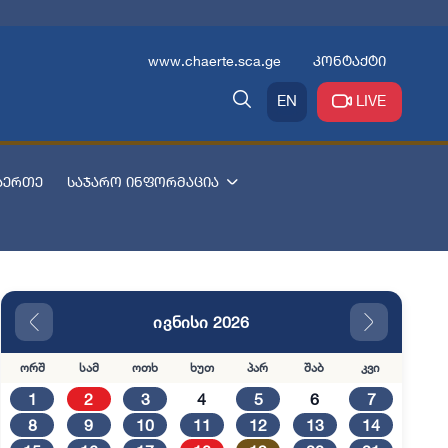
www.chaerte.sca.ge
კონტაქტი
EN
LIVE
აერთე
საჯარო ინფორმაცია
ივნისი 2026
ორშ
სამ
ოთხ
ხუთ
პარ
შაბ
კვი
1
2
3
4
5
6
7
8
9
10
11
12
13
14