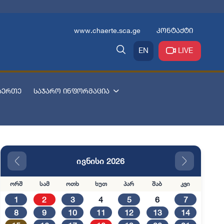
www.chaerte.sca.ge
კონტაქტი
EN
LIVE
აერთე
საჯარო ინფორმაცია
ივნისი 2026
ორშ
სამ
ოთხ
ხუთ
პარ
შაბ
კვი
1
2
3
4
5
6
7
8
9
10
11
12
13
14