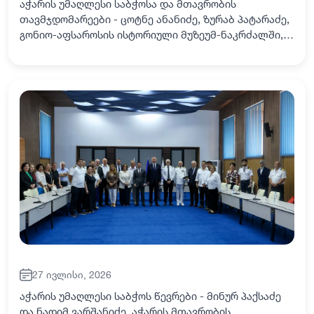
აჭარის უმაღლესი საბჭოსა და მთავრობის
თავმჯდომარეები - ცოტნე ანანიძე, ზურაბ პატარაძე,
გონიო-აფსაროსის ისტორიული მუზეუმ-ნაკრძალში,
ფესტივალ „გონიოს ჰანგების“ დაარსებისადმი
მიძღვნილ გალა-კონცერტს დაესწრნენ. კონცერტში
მონაწი…
27 ივლისი, 2026
აჭარის უმაღლესი საბჭოს წევრები - მინურ პაქსაძე
და ნადიმ ვარშანიძე, აჭარის მთავრობის