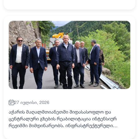
და კულტურული სინთეზის ნათელი მაგალითია
საქართველო, უძველესი ცივილიზაციის ქვეყანა და
იაპონია, რომე…
27 ივლისი, 2026
აჭარის მაღალმთიანეთში შიდასასოფლო და
ცენტრალური გზების რეაბილიტაცია ინტენსიურ
რეჟიმში მიმდინარეობს. ინფრასტრუქტურული
პროექტების ფარგლებში მიმდინარე სამუშაოებს