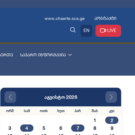
www.chaerte.sca.ge
კონტაქტი
EN
LIVE
აერთე
საჯარო ინფორმაცია
აგვისტო 2026
ორშ
სამ
ოთხ
ხუთ
პარ
შაბ
კვი
1
2
3
4
5
6
7
8
9