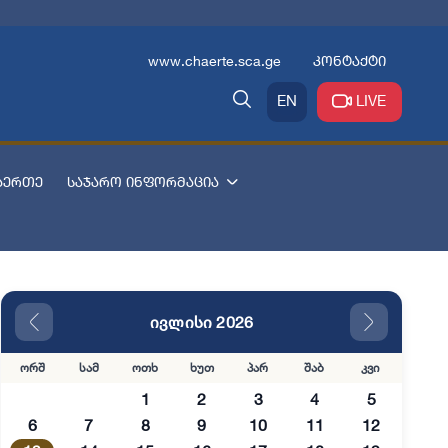
www.chaerte.sca.ge
კონტაქტი
EN
LIVE
აერთე
საჯარო ინფორმაცია
ივლისი 2026
ორშ
სამ
ოთხ
ხუთ
პარ
შაბ
კვი
1
2
3
4
5
6
7
8
9
10
11
12