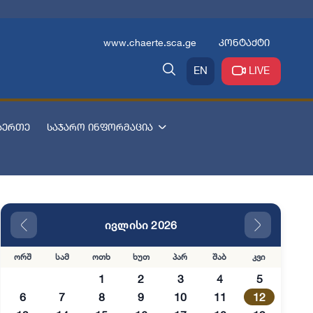
www.chaerte.sca.ge
კონტაქტი
EN
LIVE
აერთე
საჯარო ინფორმაცია
ივლისი 2026
ორშ
სამ
ოთხ
ხუთ
პარ
შაბ
კვი
1
2
3
4
5
6
7
8
9
10
11
12