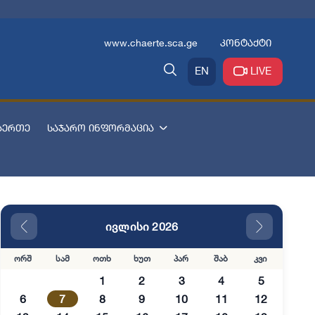
www.chaerte.sca.ge
კონტაქტი
EN
LIVE
აერთე
საჯარო ინფორმაცია
ივლისი 2026
ორშ
სამ
ოთხ
ხუთ
პარ
შაბ
კვი
1
2
3
4
5
6
7
8
9
10
11
12