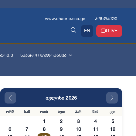
www.chaerte.sca.ge
კონტაქტი
EN
LIVE
აერთე
საჯარო ინფორმაცია
ივლისი 2026
ორშ
სამ
ოთხ
ხუთ
პარ
შაბ
კვი
1
2
3
4
5
6
7
8
9
10
11
12