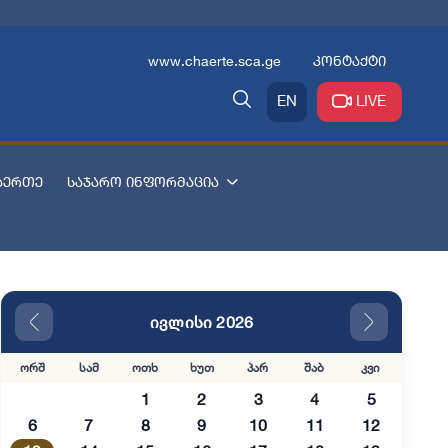
www.chaerte.sca.ge
კონტაქტი
EN
LIVE
აერთე
საჯარო ინფორმაცია
ივლისი 2026
ორშ
სამ
ოთხ
ხუთ
პარ
შაბ
კვი
1
2
3
4
5
6
7
8
9
10
11
12