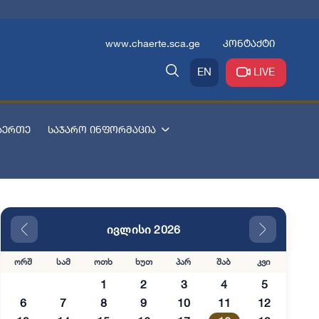
www.chaerte.sca.ge
კონტაქტი
EN
LIVE
აერთე
საჯარო ინფორმაცია
ივლისი 2026
ორშ
სამ
ოთხ
ხუთ
პარ
შაბ
კვი
1
2
3
4
5
6
7
8
9
10
11
12