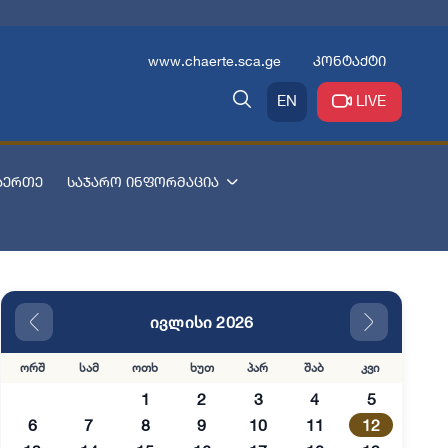
www.chaerte.sca.ge
კონტაქტი
EN
LIVE
აერთე
საჯარო ინფორმაცია
ივლისი 2026
ორშ
სამ
ოთხ
ხუთ
პარ
შაბ
კვი
1
2
3
4
5
6
7
8
9
10
11
12