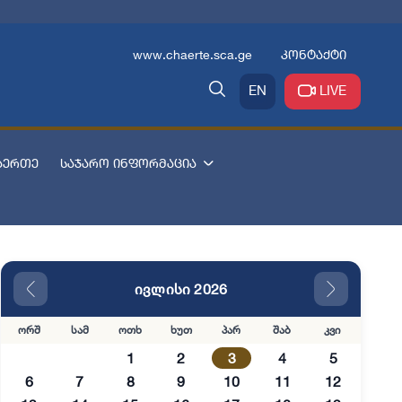
www.chaerte.sca.ge
კონტაქტი
EN
LIVE
აერთე
საჯარო ინფორმაცია
ივლისი 2026
ორშ
სამ
ოთხ
ხუთ
პარ
შაბ
კვი
1
2
3
4
5
6
7
8
9
10
11
12