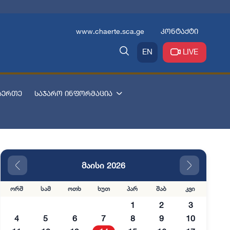
www.chaerte.sca.ge
კონტაქტი
EN
LIVE
აერთე
საჯარო ინფორმაცია
მაისი 2026
ორშ
სამ
ოთხ
ხუთ
პარ
შაბ
კვი
1
2
3
4
5
6
7
8
9
10