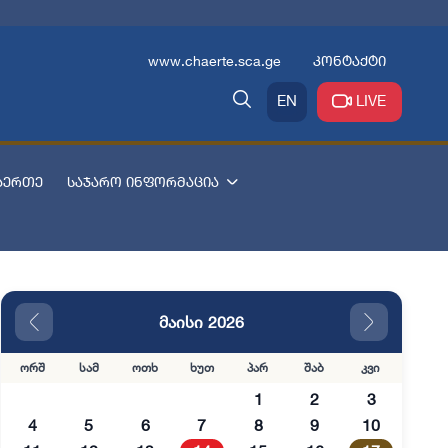
www.chaerte.sca.ge
კონტაქტი
EN
LIVE
აერთე
საჯარო ინფორმაცია
მაისი 2026
ორშ
სამ
ოთხ
ხუთ
პარ
შაბ
კვი
1
2
3
4
5
6
7
8
9
10