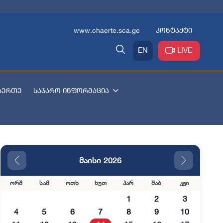
www.chaerte.sca.ge
კონტაქტი
EN
LIVE
აერთე
საჯარო ინფორმაცია
მაისი 2026
ორშ
სამ
ოთხ
ხუთ
პარ
შაბ
კვი
1
2
3
4
5
6
7
8
9
10