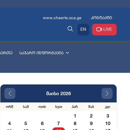
www.chaerte.sca.ge
კონტაქტი
EN
LIVE
აერთე
საჯარო ინფორმაცია
მაისი 2026
ორშ
სამ
ოთხ
ხუთ
პარ
შაბ
კვი
1
2
3
4
5
6
7
8
9
10