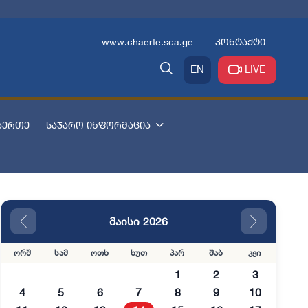
www.chaerte.sca.ge
კონტაქტი
EN
LIVE
აერთე
საჯარო ინფორმაცია
მაისი 2026
ორშ
სამ
ოთხ
ხუთ
პარ
შაბ
კვი
1
2
3
4
5
6
7
8
9
10