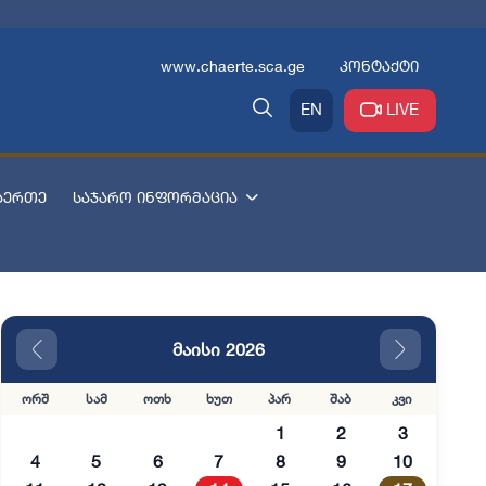
www.chaerte.sca.ge
კონტაქტი
EN
LIVE
აერთე
საჯარო ინფორმაცია
მაისი 2026
ორშ
სამ
ოთხ
ხუთ
პარ
შაბ
კვი
1
2
3
4
5
6
7
8
9
10