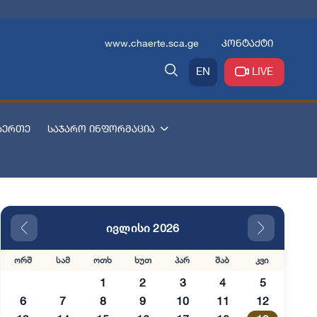
www.chaerte.sca.ge
კონტაქტი
EN
LIVE
აერთე
საჯარო ინფორმაცია
ივლისი 2026
ორშ
სამ
ოთხ
ხუთ
პარ
შაბ
კვი
1
2
3
4
5
6
7
8
9
10
11
12