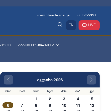
www.chaerte.sca.ge
კონტაქტი
EN
LIVE
აერთე
საჯარო ინფორმაცია
ივლისი 2026
ორშ
სამ
ოთხ
ხუთ
პარ
შაბ
კვი
1
2
3
4
5
6
7
8
9
10
11
12