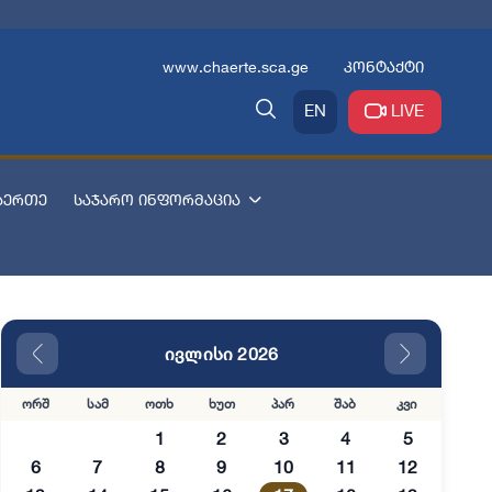
www.chaerte.sca.ge
კონტაქტი
EN
LIVE
აერთე
საჯარო ინფორმაცია
ივლისი 2026
ორშ
სამ
ოთხ
ხუთ
პარ
შაბ
კვი
1
2
3
4
5
6
7
8
9
10
11
12