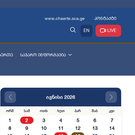
www.chaerte.sca.ge
კონტაქტი
EN
LIVE
აერთე
საჯარო ინფორმაცია
ივნისი 2026
ორშ
სამ
ოთხ
ხუთ
პარ
შაბ
კვი
1
2
3
4
5
6
7
8
9
10
11
12
13
14