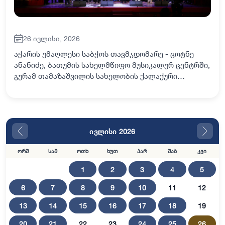
26 ივლისი, 2026
აჭარის უმაღლესი საბჭოს თავმჯდომარე - ცოტნე
ანანიძე, ბათუმის სახელმწიფო მუსიკალურ ცენტრში,
გურამ თამაზაშვილის სახელობის ქალაქური
სიმღერების ფესტივალის დაარსებიდან 15 წლის
საიუბილეო საღამოს დაესწრო. აჭარის კულტურის
სამინის…
ივლისი 2026
ორშ
სამ
ოთხ
ხუთ
პარ
შაბ
კვი
1
2
3
4
5
6
7
8
9
10
11
12
13
14
15
16
17
18
19
20
21
22
23
24
25
26