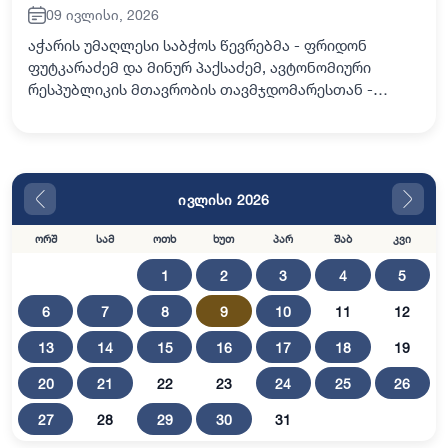
09 ივლისი, 2026
აჭარის უმაღლესი საბჭოს წევრებმა - ფრიდონ
ფუტკარაძემ და მინურ პაქსაძემ, ავტონომიური
რესპუბლიკის მთავრობის თავმჯდომარესთან -
ზურაბ პატარაძესთან, საქართველოს პარლამენტის
განათლების, მეცნიერებისა და ახალგაზრდულ
საქმეთა კომიტ…
ივლისი 2026
ორშ
სამ
ოთხ
ხუთ
პარ
შაბ
კვი
1
2
3
4
5
6
7
8
9
10
11
12
13
14
15
16
17
18
19
20
21
22
23
24
25
26
27
28
29
30
31