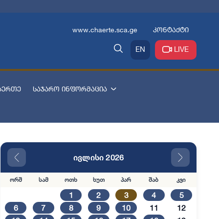
www.chaerte.sca.ge
კონტაქტი
EN
LIVE
აერთე
საჯარო ინფორმაცია
ივლისი 2026
ორშ
სამ
ოთხ
ხუთ
პარ
შაბ
კვი
1
2
3
4
5
6
7
8
9
10
11
12