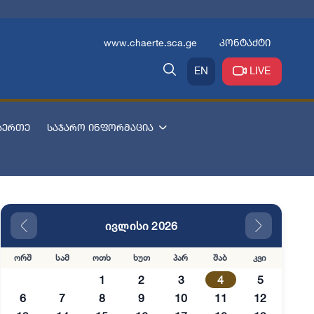
www.chaerte.sca.ge
კონტაქტი
EN
LIVE
აერთე
საჯარო ინფორმაცია
ივლისი 2026
ორშ
სამ
ოთხ
ხუთ
პარ
შაბ
კვი
1
2
3
4
5
6
7
8
9
10
11
12