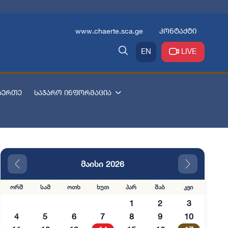
www.chaerte.sca.ge
კონტაქტი
EN
LIVE
აერთე
საჯარო ინფორმაცია
მაისი 2026
ორშ
სამ
ოთხ
ხუთ
პარ
შაბ
კვი
1
2
3
4
5
6
7
8
9
10