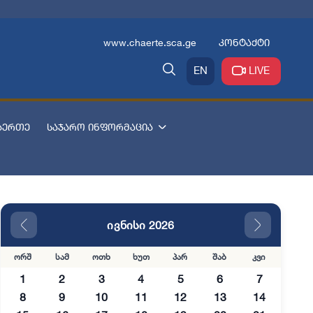
www.chaerte.sca.ge
კონტაქტი
EN
LIVE
აერთე
საჯარო ინფორმაცია
ივნისი 2026
ორშ
სამ
ოთხ
ხუთ
პარ
შაბ
კვი
1
2
3
4
5
6
7
8
9
10
11
12
13
14