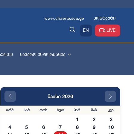
www.chaerte.sca.ge
კონტაქტი
EN
LIVE
აერთე
საჯარო ინფორმაცია
მაისი 2026
ორშ
სამ
ოთხ
ხუთ
პარ
შაბ
კვი
1
2
3
4
5
6
7
8
9
10