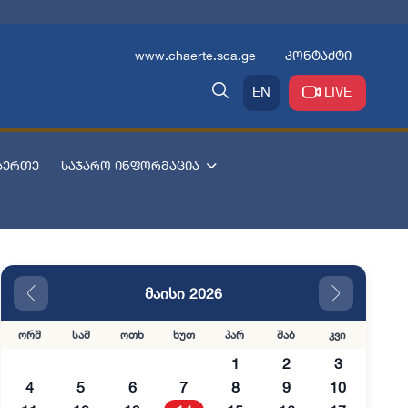
www.chaerte.sca.ge
კონტაქტი
EN
LIVE
აერთე
საჯარო ინფორმაცია
მაისი 2026
ორშ
სამ
ოთხ
ხუთ
პარ
შაბ
კვი
1
2
3
4
5
6
7
8
9
10