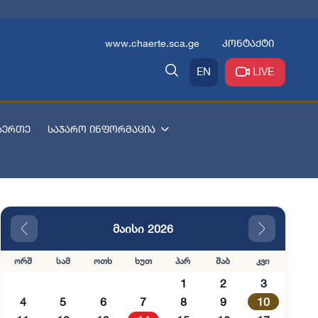
www.chaerte.sca.ge
კონტაქტი
EN
LIVE
აერთე
საჯარო ინფორმაცია
მაისი 2026
ორშ
სამ
ოთხ
ხუთ
პარ
შაბ
კვი
1
2
3
4
5
6
7
8
9
10