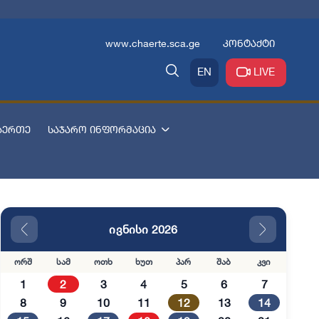
www.chaerte.sca.ge
კონტაქტი
EN
LIVE
აერთე
საჯარო ინფორმაცია
ივნისი 2026
ორშ
სამ
ოთხ
ხუთ
პარ
შაბ
კვი
1
2
3
4
5
6
7
8
9
10
11
12
13
14