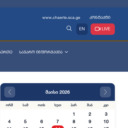
www.chaerte.sca.ge
კონტაქტი
EN
LIVE
აერთე
საჯარო ინფორმაცია
მაისი 2026
ორშ
სამ
ოთხ
ხუთ
პარ
შაბ
კვი
1
2
3
4
5
6
7
8
9
10