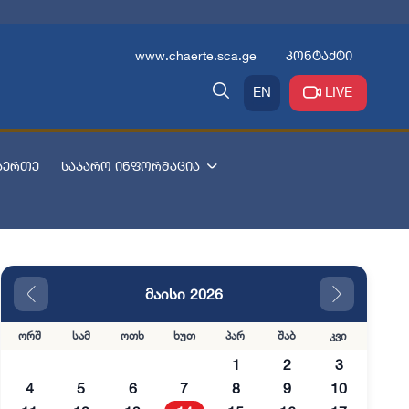
www.chaerte.sca.ge
კონტაქტი
EN
LIVE
აერთე
საჯარო ინფორმაცია
მაისი 2026
ორშ
სამ
ოთხ
ხუთ
პარ
შაბ
კვი
1
2
3
4
5
6
7
8
9
10