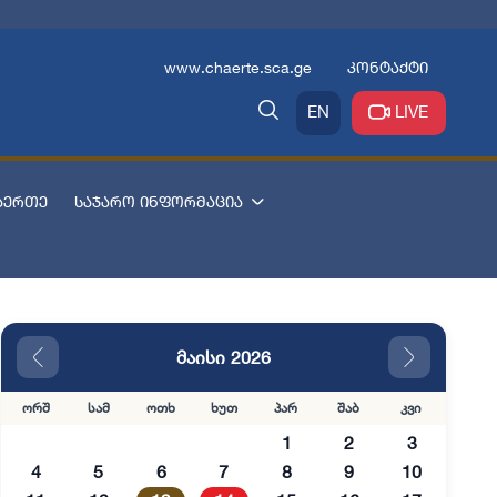
www.chaerte.sca.ge
კონტაქტი
EN
LIVE
აერთე
საჯარო ინფორმაცია
მაისი 2026
ორშ
სამ
ოთხ
ხუთ
პარ
შაბ
კვი
1
2
3
4
5
6
7
8
9
10