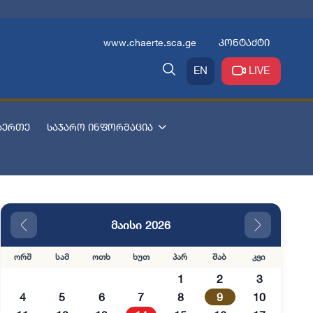
www.chaerte.sca.ge
კონტაქტი
EN
LIVE
აერთე
საჯარო ინფორმაცია
მაისი 2026
ორშ
სამ
ოთხ
ხუთ
პარ
შაბ
კვი
1
2
3
4
5
6
7
8
9
10