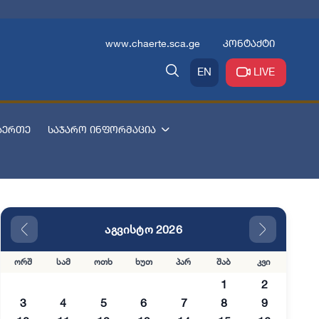
www.chaerte.sca.ge
კონტაქტი
EN
LIVE
აერთე
საჯარო ინფორმაცია
აგვისტო 2026
ორშ
სამ
ოთხ
ხუთ
პარ
შაბ
კვი
1
2
3
4
5
6
7
8
9