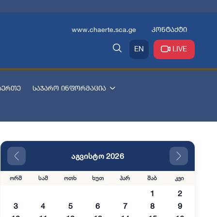
www.chaerte.sca.ge
კონტაქტი
EN
LIVE
აერთე
საჯარო ინფორმაცია
აგვისტო 2026
ორშ
სამ
ოთხ
ხუთ
პარ
შაბ
კვი
1
2
3
4
5
6
7
8
9