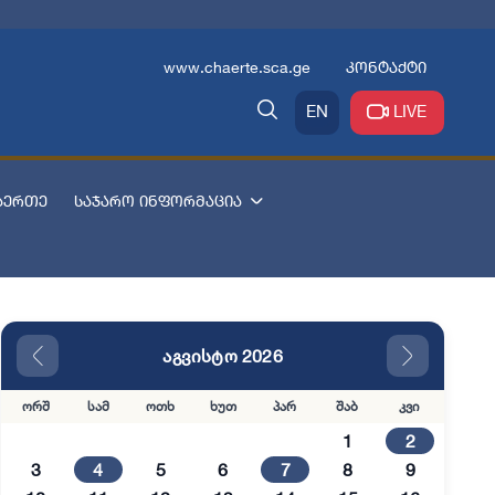
www.chaerte.sca.ge
კონტაქტი
EN
LIVE
აერთე
საჯარო ინფორმაცია
აგვისტო 2026
ორშ
სამ
ოთხ
ხუთ
პარ
შაბ
კვი
1
2
3
4
5
6
7
8
9