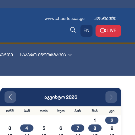
www.chaerte.sca.ge
კონტაქტი
EN
LIVE
აერთე
საჯარო ინფორმაცია
აგვისტო 2026
ორშ
სამ
ოთხ
ხუთ
პარ
შაბ
კვი
1
2
3
4
5
6
7
8
9