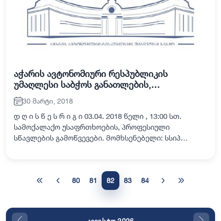
აჭარის ავტონომიური რესპუბლიკის
უმაღლესი საბჭოს განათლების,
მეცნიერების, კულტურისა და სპორტის
30 მარტი, 2018
საკითხთა კომისიის გასვლითი სხდომის
(სსიპ პროფესიულ კოლეჯში - ,,ბლექსი“)
დ ღ ი ს წ ე ს რ ი გ ი 03.04. 2018 წელი , 13:00 სთ.
სამოქალაქო უსაფრთხოების, პროფესიული
სწავლების გამოწვევები. მომხსენებელი: სსიპ
პროფესიული კოლეჯის - ,,ბლექსი“ - დირექტორი
გიორგი გოგიტიძე სხვადასხვა.
80
81
82
83
84
აგვისტო 2026