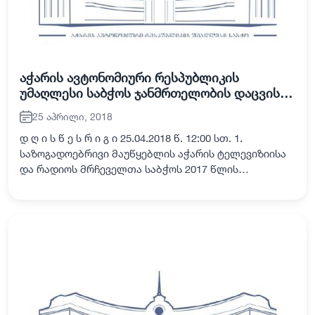
აჭარის ავტონომიური რესპუბლიკის
უმაღლესი საბჭოს ჯანმრთელობის დაცვისა
და სოციალურ საკითხთა, საფინანსო-
25 აპრილი, 2018
საბიუჯეტო და ეკონომიკურ საკითხთა,
ადამიანის უფლებათა დაცვის საკითხთა და
დ ღ ი ს წ ე ს რ ი გ ი 25.04.2018 წ. 12:00 სთ. 1.
საკონსტიტუციო, იურიდიულ და
საზოგადოებრივი მაუწყებლის აჭარის ტელევიზიისა
საპროცედურო საკითხთა კომისიების
და რადიოს მრჩეველთა საბჭოს 2017 წლის
ერთობლივი სხდომა
საქმიანობის ანგარიშის მოსმენა მომხსენებელი:
რუსუდან იმედაიშვილი - მრჩეველთა საბჭოს
თავმჯდ…