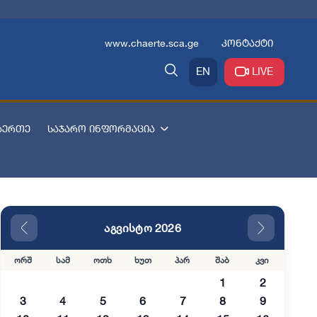
www.chaerte.sca.ge
კონტაქტი
EN
LIVE
აერთე
საჯარო ინფორმაცია
აგვისტო 2026
ორშ
სამ
ოთხ
ხუთ
პარ
შაბ
კვი
1
2
3
4
5
6
7
8
9